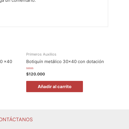
ga un comentario.
Primeros Auxilios
30 x40
Botiquín metálico 30×40 con dotación
Valorado
$
120.000
en
0
de
Añadir al carrito
5
ONTÁCTANOS