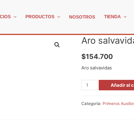
CIOS
PRODUCTOS
TIENDA
NOSOTROS
Aro salvavid
$
154.700
Aro salvavidas
Aro
Añadir al c
salvavidas
cantidad
Categoría:
Primeros Auxilio