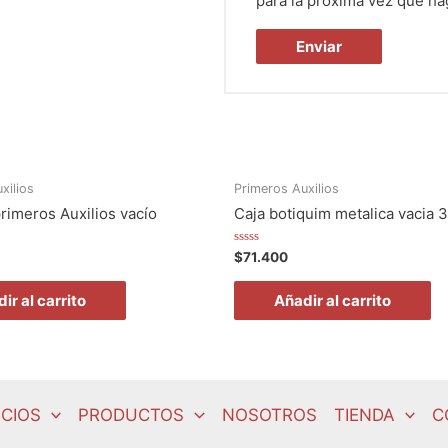
para la próxima vez que ha
xilios
Primeros Auxilios
primeros Auxilios vacío
Caja botiquim metalica vacia 
Valorado
$
71.400
en
0
de
ir al carrito
Añadir al carrito
5
ICIOS
PRODUCTOS
NOSOTROS
TIENDA
C