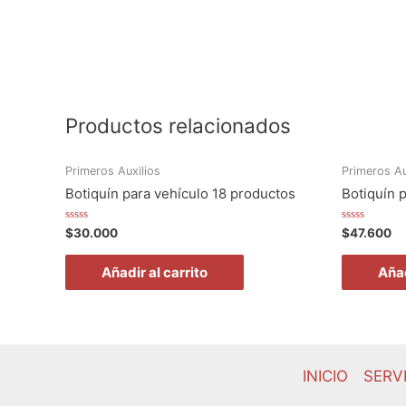
Productos relacionados
Primeros Auxilios
Primeros Au
Botiquín para vehículo 18 productos
Botiquín 
Valorado
Valorado
$
30.000
$
47.600
en
en
0
0
de
de
Añadir al carrito
Añad
5
5
INICIO
SERV