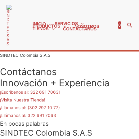
Busc
SERVICIOS
INICIO
0
PRODUCTOS
NOSOTROS
TIENDA
CONTÁCTANOS
SINDTEC Colombia S.A.S
Contáctanos
Innovación + Experiencia
¡Escríbenos al: 322 691 7063!
¡Visita Nuestra Tienda!
¡Llámanos al: (302 297 10 77
)
¡Llámanos al: 322 691 7063
En pocas palabras
SINDTEC Colombia S.A.S