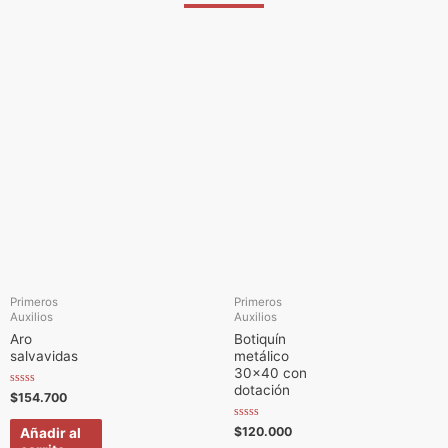
5
Primeros
Primeros
Auxilios
Auxilios
Aro
Botiquín
salvavidas
metálico
30×40 con
dotación
V
$
154.700
a
l
o
V
$
120.000
Añadir al
r
a