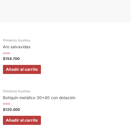
Primeros Auxilios
Aro salvavidas
V
$
154.700
a
l
o
Añadir al carrito
r
a
d
o
e
n
0
Primeros Auxilios
d
e
Botiquín metálico 30×40 con dotación
5
V
$
120.000
a
l
o
Añadir al carrito
r
a
d