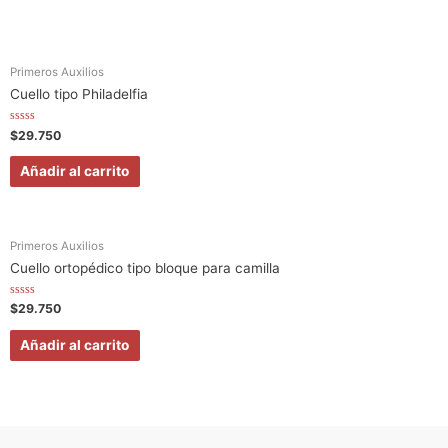
o
e
n
0
d
e
5
Primeros Auxilios
Cuello tipo Philadelfia
V
$
29.750
a
l
o
Añadir al carrito
r
a
d
o
e
n
0
Primeros Auxilios
d
e
Cuello ortopédico tipo bloque para camilla
5
V
$
29.750
a
l
o
Añadir al carrito
r
a
d
o
e
n
0
d
e