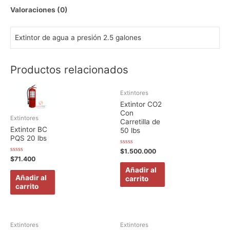
galones
Valoraciones (0)
cantidad
Extintor de agua a presión 2.5 galones
Productos relacionados
Extintores
Extintor CO2
Con
Extintores
Carretilla de
Extintor BC
50 lbs
PQS 20 lbs
Valorado
$
1.500.000
en
Valorado
$
71.400
0
en
de
Añadir al
0
5
de
Añadir al
carrito
5
carrito
Extintores
Extintores