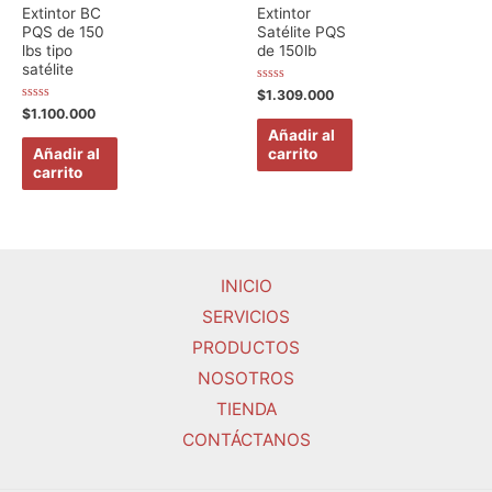
Extintor BC
Extintor
PQS de 150
Satélite PQS
lbs tipo
de 150lb
satélite
Valorado
$
1.309.000
en
Valorado
$
1.100.000
0
en
de
Añadir al
0
5
de
Añadir al
carrito
5
carrito
INICIO
SERVICIOS
PRODUCTOS
NOSOTROS
TIENDA
CONTÁCTANOS