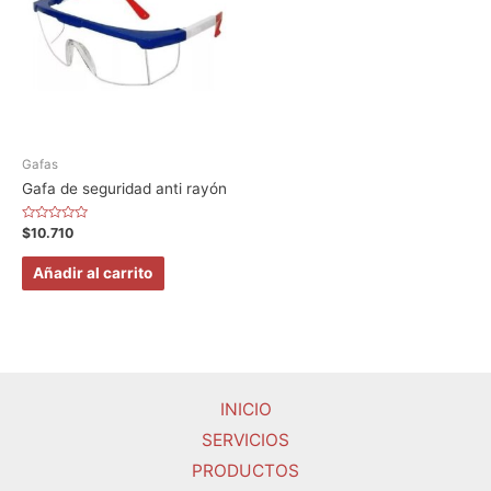
Gafas
Gafa de seguridad anti rayón
Valorado
$
10.710
en
0
de
Añadir al carrito
5
INICIO
SERVICIOS
PRODUCTOS